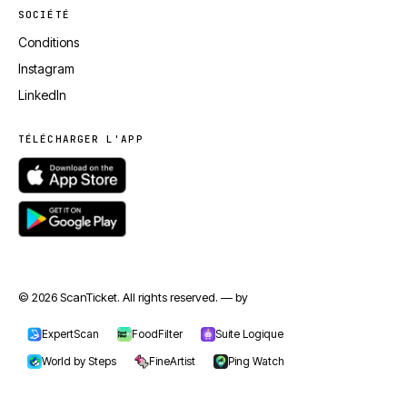
SOCIÉTÉ
Conditions
Instagram
LinkedIn
TÉLÉCHARGER L'APP
© 2026 ScanTicket. All rights reserved. — by
jmapp.com
ExpertScan
FoodFilter
Suite Logique
World by Steps
FineArtist
Ping Watch