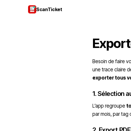
ScanTicket
Export
Besoin de faire v
une trace claire 
exporter tous vo
1. Sélection 
L’app regroupe
t
par mois, par tag
2. Export PDF