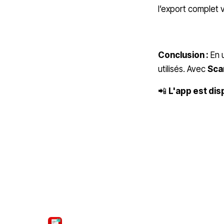
l’export complet 
Conclusion :
En u
utilisés. Avec
Sca
📲
L'app est dis