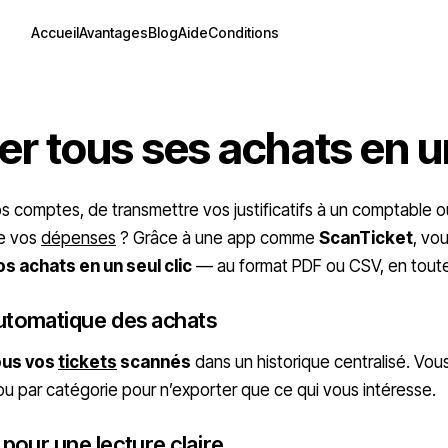
Accueil
Avantages
Blog
Aide
Conditions
er tous ses achats en un
os comptes, de transmettre vos justificatifs à un comptable 
de vos
dépenses
? Grâce à une app comme
ScanTicket
, vo
s achats en un seul clic
— au format PDF ou CSV, en toute 
automatique des achats
ous vos
tickets
scannés
dans un historique centralisé. Vous
 ou par catégorie pour n’exporter que ce qui vous intéresse.
 pour une lecture claire