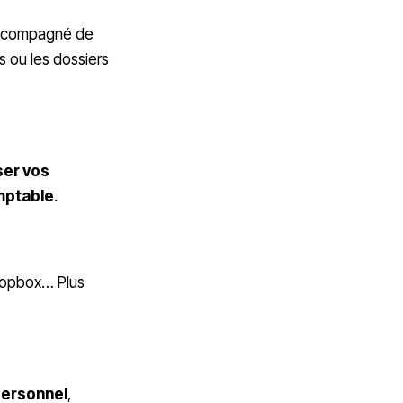
compagné de
s ou les dossiers
ser vos
omptable
.
Dropbox… Plus
 personnel
,