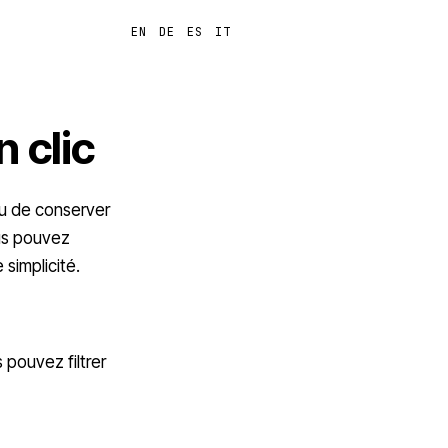
FR
EN
DE
ES
IT
Se connecter
 clic
ou de conserver
us pouvez
simplicité.
 pouvez filtrer