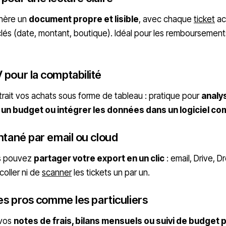
nère un
document propre et lisible
, avec chaque
ticket
ac
clés (date, montant, boutique). Idéal pour les remboursement
 pour la comptabilité
rait vos achats sous forme de tableau : pratique pour
analy
 un budget ou intégrer les données dans un logiciel c
antané par email ou cloud
us pouvez
partager votre export en un clic
: email, Drive, 
coller ni de
scanner
les tickets un par un.
les pros comme les particuliers
 vos
notes de frais, bilans mensuels ou suivi de budget