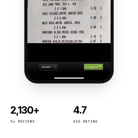
2,130+
4.7
5★ REVIEWS
AVG RATING