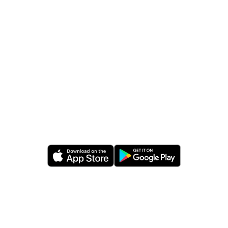
GRATIS · IOS · ANDROID
Lascia che l'IA trovi i tuoi
risparmi.
Scarica ScanTicket oggi.
Download gratuito. Nessuna carta di credito.
Sincronizzazione con il tuo cloud preferito.