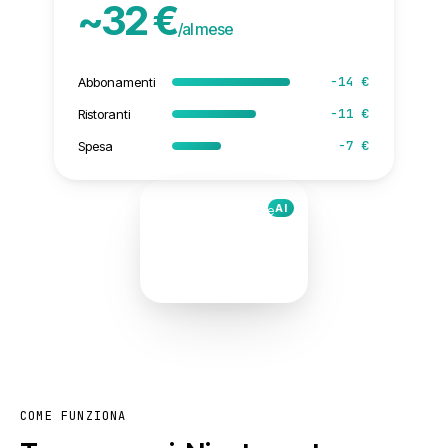
~32 €
/al mese
−14 €
Abbonamenti
−11 €
Ristoranti
−7 €
Spesa
AI
Posso risparmiare
32 €
/al mese
ScanTicket
COME FUNZIONA